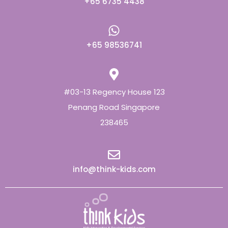
+65 6735 4438
+65 98536741
#03-13 Regency House 123
Penang Road Singapore
238465
info@think-kids.com