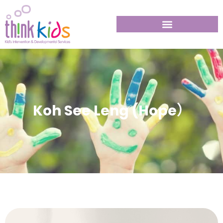
Koh See Leng (Hope）