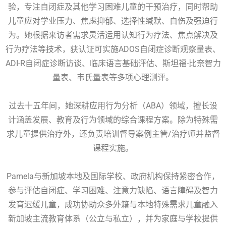
验，专注自闭症及其他学习困难儿童的干预治疗，同时帮助
儿童应对学业压力、焦虑抑郁、选择性缄默、自伤及强迫行
为。她根据来访者需求灵活运用认知行为疗法、焦点解决及
行为疗法等技术，获认证可实施ADOS自闭症诊断观察量表、
ADI-R自闭症诊断访谈、临床语言基础评估、斯坦福-比奈智力
量表、韦氏量表等多项心理测评。
过去十五年间，她深耕应用行为分析（ABA）领域，擅长设
计涵盖发展、教育及行为领域的综合课程方案。除为特殊需
求儿童提供治疗外，还负责培训督导案例主管/治疗师并监督
课程实施。
Pamela与新加坡本地及国际学校、政府机构保持紧密合作，
参与评估自闭症、学习困难、注意力缺陷、语言障碍及智力
发育迟缓儿童，成功协助众多外籍与本地特殊需求儿童融入
新加坡主流教育体系（公立与私立），并为家庭与学校提供